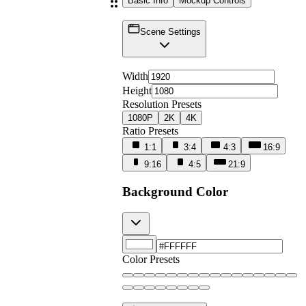
Basic Info
Mockup Controls
Scene Settings
Width
Height
Resolution Presets
1080P
2K
4K
Ratio Presets
1:1
3:4
4:3
16:9
9:16
4:5
21:9
Background Color
Color Presets