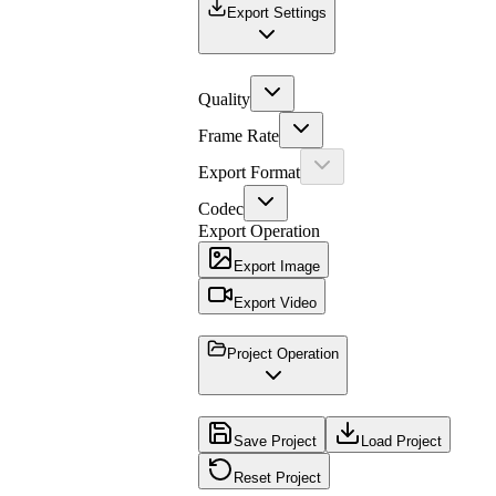
Export Settings
Quality
Frame Rate
Export Format
Codec
Export Operation
Export Image
Export Video
Project Operation
Save Project
Load Project
Reset Project